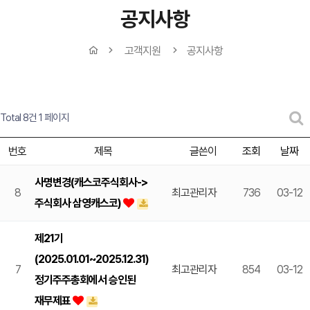
공지사항
고객지원
공지사항
Total 8건
1 페이지
번호
제목
글쓴이
조회
날짜
사명변경(캐스코주식회사->
8
최고관리자
736
03-12
주식회사 삼영캐스코)
제21기
(2025.01.01~2025.12.31)
7
최고관리자
854
03-12
정기주주총회에서 승인된
재무제표