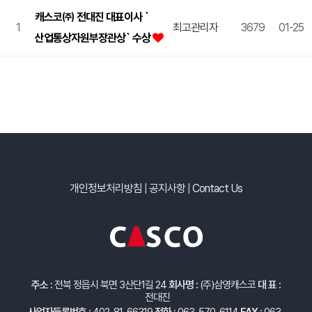
캐스코㈜ 전대진 대표이사 `
1
최고관리자
3679
01-25
산업통상자원부장관상` 수상
개인정보처리방침
|
공지사항
|
Contact Us
주소 :
전북 정읍시 북면 3산단1길 24
회사명 :
(주)삼영캐스코
대 표 :
전대진