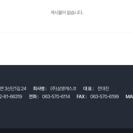
게시물이 없습니다.
면 3산단1길 24
회사명 :
(주)삼영캐스코
대 표 :
전대진
2-81-66319
전화 :
063-570-6114
FAX :
063-570-6199
MAI