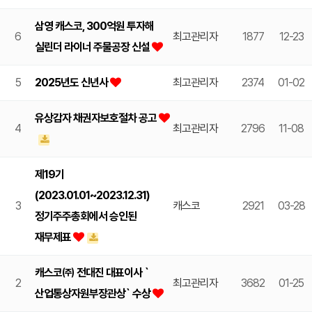
삼영 캐스코, 300억원 투자해
6
최고관리자
1877
12-23
실린더 라이너 주물공장 신설
5
2025년도 신년사
최고관리자
2374
01-02
유상감자 채권자보호절차 공고
4
최고관리자
2796
11-08
제19기
(2023.01.01~2023.12.31)
3
캐스코
2921
03-28
정기주주총회에서 승인된
재무제표
캐스코㈜ 전대진 대표이사 `
2
최고관리자
3682
01-25
산업통상자원부장관상` 수상