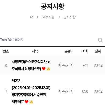
공지사항
고객지원
공지사항
Total 8건
1 페이지
번호
제목
글쓴이
조회
날짜
사명변경(캐스코주식회사->
8
최고관리자
741
03-12
주식회사 삼영캐스코)
제21기
(2025.01.01~2025.12.31)
7
최고관리자
858
03-12
정기주주총회에서 승인된
재무제표