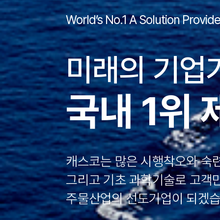
Differentiated Competitivenes
World’s No.1 A Solution Provide
Differentiated Competitivenes
변화와 혁신,
캐스코만의
30년 이상의 경험으로 만들어
경쟁력을 엔진 삼아 더 나은 
성공적인 미래를 향해 나아가