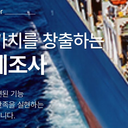
s
r
s
 진취적인 경
진 차별화된
가치와
겠습니다.